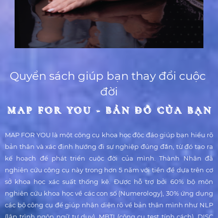
Quyển sách giúp bạn thay đổi cuộc 
đời
MAP FOR YOU - BẢN ĐỒ CỦA BẠN
MAP FOR YOU - BẢN ĐỒ CỦA BẠN
MAP FOR YOU là một công cụ khoa học độc đáo giúp bạn hiểu rõ
bản thân và xác định hướng đi sự nghiệp đúng đắn, từ đó tạo ra
kế hoạch để phát triển cuộc đời của mình. Thành Nhân đã
nghiên cứu công cụ này trong hơn 5 năm với tiền đề dựa trên cơ
sở khoa học xác suất thống kê. Được hỗ trợ bởi 60% bộ môn
nghiên cứu khoa học về các con số (Numerology), 30% ứng dụng
các bộ công cụ để giúp nhận diện rõ về bản thân mình như NLP
(lập trình ngôn ngữ tư duy), MBTI (công cụ test tính cách), DISC