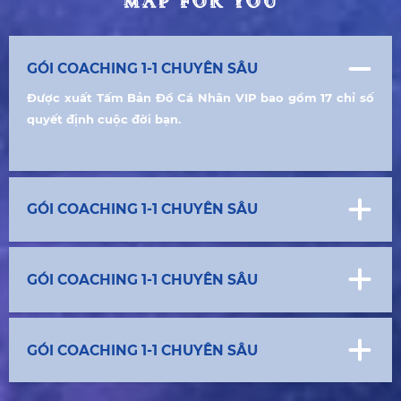
MAP FOR YOU
MAP FOR YOU
GÓI COACHING 1-1 CHUYÊN SÂU
Được xuất Tấm Bản Đồ Cá Nhân VIP bao gồm 17 chỉ số
quyết định cuộc đời bạn.
GÓI COACHING 1-1 CHUYÊN SÂU
GÓI COACHING 1-1 CHUYÊN SÂU
GÓI COACHING 1-1 CHUYÊN SÂU