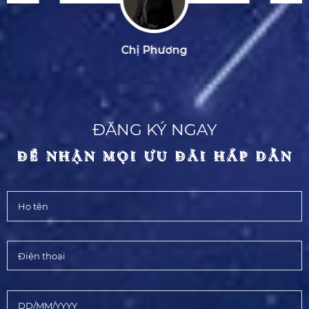
Chị Phương
ĐĂNG KÝ NGAY
ĐỂ NHẬN MỌI ƯU ĐÃI HẤP DẪN
ĐỂ NHẬN MỌI ƯU ĐÃI HẤP DẪN