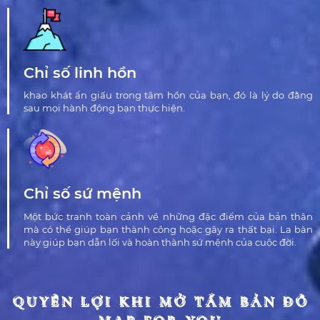
Chỉ số linh hồn
khao khát ẩn giấu trong tâm hồn của bạn, đó là lý do đằng
sau mọi hành động bạn thực hiện.
Chỉ số sứ mệnh
Một bức tranh toàn cảnh về những đặc điểm của bản thân
mà có thể giúp bạn thành công hoặc gây ra thất bại. La bàn
này giúp bạn dẫn lối và hoàn thành sứ mệnh của cuộc đời.
QUYỀN LỢI KHI MỞ TẤM BẢN ĐỒ
QUYỀN LỢI KHI MỞ TẤM BẢN ĐỒ