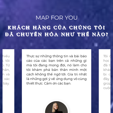
MAP FOR YOU
KHÁCH HÀNG CỦA CHÚNG TÔI
KHÁCH HÀNG CỦA CHÚNG TÔI
ĐÃ CHUYỂN HÓA NHƯ THẾ NÀO?
ĐÃ CHUYỂN HÓA NHƯ THẾ NÀO?
 hiểu
Thực sự những thông tin và bài báo
Tôi đ
ũ, tôi
cáo của các bạn trên cả những gì
học đ
áp. Từ
mà tôi đang mong đợi, nó làm cho
đã t
 Nhân,
tôi khám phá bản thân mình một
khác 
yên và
cách không thể ngờ tới. Gía trị nhất
bị c
nh xác
là những gợi ý về ứng dụng vô cùng
đây.
h bày.
thiết thực. Cảm ơn các bạn.
giúp 
cuộc 