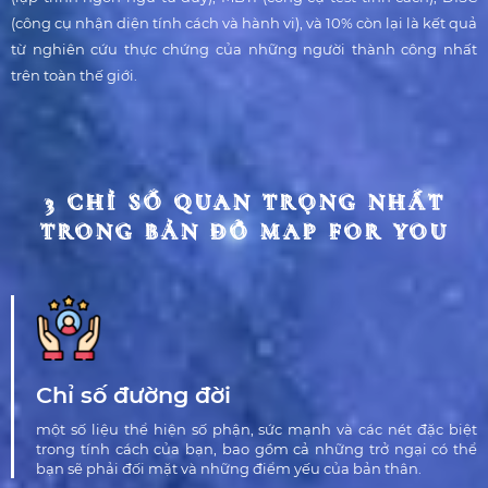
(công cụ nhận diện tính cách và hành vi), và 10% còn lại là kết quả
từ nghiên cứu thực chứng của những người thành công nhất
trên toàn thế giới.
3 CHỈ SỐ QUAN TRỌNG NHẤT
3 CHỈ SỐ QUAN TRỌNG NHẤT
TRONG BẢN ĐỒ MAP FOR YOU
TRONG BẢN ĐỒ MAP FOR YOU
Chỉ số đường đời
một số liệu thể hiện số phận, sức mạnh và các nét đặc biệt
trong tính cách của bạn, bao gồm cả những trở ngại có thể
bạn sẽ phải đối mặt và những điểm yếu của bản thân.