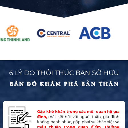
6 LÝ DO THÔI THÚC BẠN SỞ HỮU
BẢN ĐỒ KHÁM PHÁ BẢN THÂN
BẢN ĐỒ KHÁM PHÁ BẢN THÂN
Gặp khó khăn trong các mối quan hệ gia
đình,
mất kết nối với người thân, gia đình
không hạnh phúc, gặp phải sự khác biệt và
mâu thuẫn trong quan điểm, thường