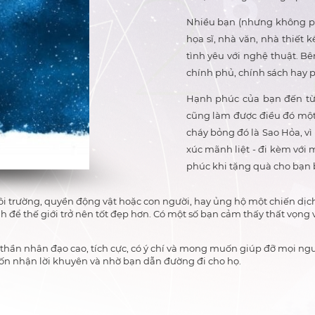
Nhiều bạn (nhưng không ph
họa sĩ, nhà văn, nhà thiết k
tình yêu với nghệ thuật. Bê
chính phủ, chính sách hay ph
Hạnh phúc của bạn đến từ
cũng làm được điều đó một
cháy bỏng đó là Sao Hỏa, vì
xúc mãnh liệt - đi kèm với
phúc khi tặng quà cho bạn 
ôi trường, quyền động vật hoặc con người, hay ủng hộ một chiến dị
thế giới trở nên tốt đẹp hơn. Có một số bạn cảm thấy thất vọng về
 thần nhân đạo cao, tích cực, có ý chí và mong muốn giúp đỡ mọi ngườ
n nhận lời khuyên và nhờ bạn dẫn đường đi cho họ.