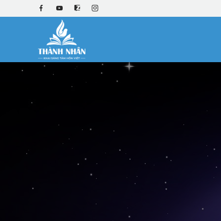
Trang chủ
Thần số học số 9
THẦN SỐ HỌC