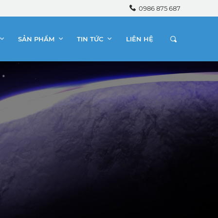
0986 875 687
SẢN PHẨM
TIN TỨC
LIÊN HỆ