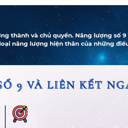
ởng thành và chủ quyền. Năng lượng số 9 r
 loại năng lượng hiện thân của những điều
SỐ 9 VÀ LIÊN KẾT N
SỐ 9 VÀ LIÊN KẾT N