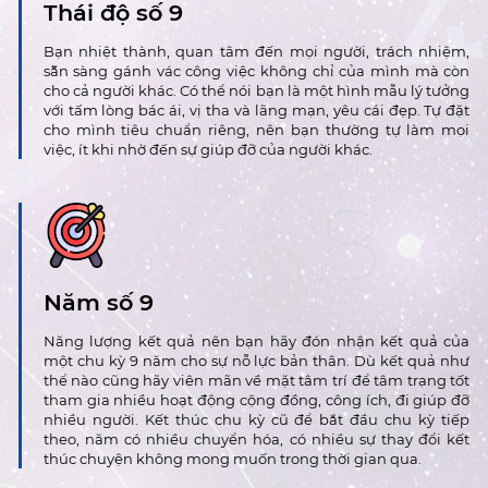
Thái độ số 9
Bạn nhiệt thành, quan tâm đến mọi người, trách nhiệm,
sẵn sàng gánh vác công việc không chỉ của mình mà còn
cho cả người khác. Có thể nói bạn là một hình mẫu lý tưởng
với tấm lòng bác ái, vị tha và lãng mạn, yêu cái đẹp. Tự đặt
cho mình tiêu chuẩn riêng, nên bạn thường tự làm mọi
việc, ít khi nhờ đến sự giúp đỡ của người khác.
Năm số 9
Năng lượng kết quả nên bạn hãy đón nhận kết quả của
một chu kỳ 9 năm cho sự nỗ lực bản thân. Dù kết quả như
thể nào cũng hãy viên mãn về mặt tâm trí để tâm trạng tốt
tham gia nhiều hoạt động cộng đồng, công ích, đi giúp đỡ
nhiều người. Kết thúc chu kỳ cũ để bắt đầu chu kỳ tiếp
theo, năm có nhiều chuyển hóa, có nhiều sự thay đổi kết
thúc chuyện không mong muốn trong thời gian qua.