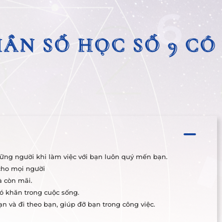
ẦN SỐ HỌC SỐ 9 CÓ 
ẦN SỐ HỌC SỐ 9 CÓ 
hững người khi làm việc với bạn luôn quý mến bạn.
cho mọi người
à còn mãi.
ó khăn trong cuộc sống.
n và đi theo bạn, giúp đỡ bạn trong công việc.