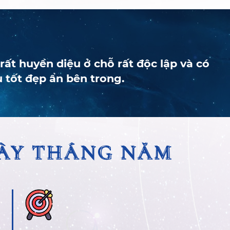
ất huyền diệu ở chỗ rất độc lập và có
 tốt đẹp ẩn bên trong.
GÀY THÁNG NĂM
GÀY THÁNG NĂM