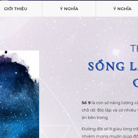
GIỚI THIỆU
Ý NGHĨA
Ý NGHĨA
T
SỐNG L
SỐNG L
Số 9
là con số năng lượng c
chỗ rất độc lập và có nhiều
ẩn bên trong.
Đường đời số 9 giàu lòng tr
nhiệm mong muốn giúp đỡ n