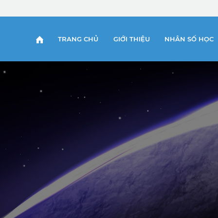
 SỐ 9
TRANG CHỦ
GIỚI THIỆU
NHÂN SỐ HỌC