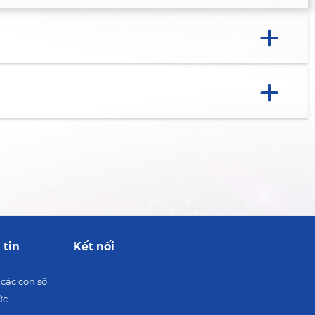
 tin
Kết nối
 các con số
ức