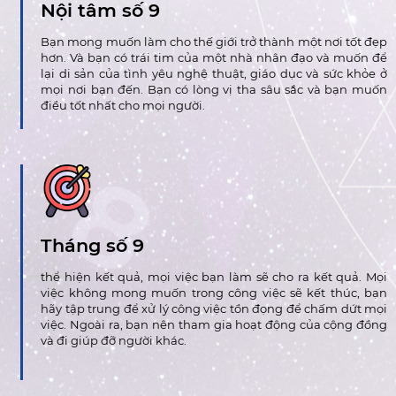
Nội tâm số 9
Bạn mong muốn làm cho thế giới trở thành một nơi tốt đẹp
hơn. Và bạn có trái tim của một nhà nhân đạo và muốn để
lại di sản của tình yêu nghệ thuật, giáo dục và sức khỏe ở
mọi nơi bạn đến. Bạn có lòng vị tha sâu sắc và bạn muốn
điều tốt nhất cho mọi người.
Tháng số 9
thể hiện kết quả, mọi việc bạn làm sẽ cho ra kết quả. Mọi
việc không mong muốn trong công việc sẽ kết thúc, bạn
hãy tập trung để xử lý công việc tồn đọng để chấm dứt mọi
việc. Ngoài ra, bạn nên tham gia hoạt động của cộng đồng
và đi giúp đỡ người khác.