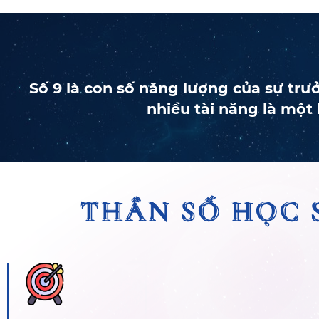
Số 9 là con số năng lượng của sự trư
nhiều tài năng là một
THẦN SỐ HỌC 
THẦN SỐ HỌC 