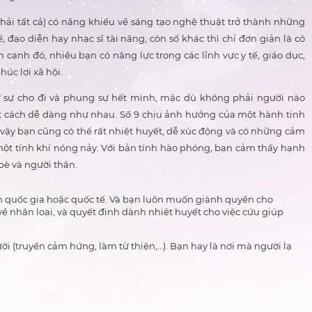
ải tất cả) có năng khiếu về sáng tạo nghệ thuật trở thành những
ế, đạo diễn hay nhạc sĩ tài năng, còn số khác thì chỉ đơn giản là có
n cạnh đó, nhiều bạn có năng lực trong các lĩnh vực y tế, giáo dục,
úc lợi xã hội.
 sự cho đi và phụng sự hết mình, mặc dù không phải người nào
 cách dễ dàng như nhau. Số 9 chịu ảnh hưởng của một hành tinh
 vậy bạn cũng có thể rất nhiệt huyết, dễ xúc động và có những cảm
 một tính khí nóng nảy. Với bản tính hào phóng, bạn cảm thấy hạnh
bè và người thân.
ch quốc gia hoặc quốc tế. Và bạn luôn muốn giành quyền cho
 nhân loại, và quyết định dành nhiệt huyết cho việc cứu giúp
i (truyền cảm hứng, làm từ thiện,…). Bạn hay là nơi mà người lạ